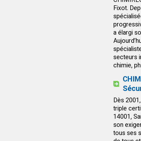
Fixot. Depu
spécialisé
progressiv
a élargi s
Aujourd’h
spécialist
secteurs i
chimie, pha
CHIMI
Sécur
Dès 2001,
triple cer
14001, Sa
son exigen
tous ses 