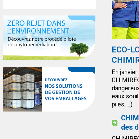
ECO-LOG
CHIMI
En janvie
CHIMIREC,
dangereux 
eaux souil
piles.....)
CHIMI
des 
CHIMIREC 