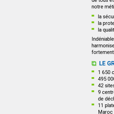
de tous e
notre méti
la sécu
la prot
la qual
Indéniabl
harmonise 
fortement 
LE G
1 650 c
495 00
42 site
9 centr
de déc
11 plat
Maroc